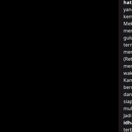
hat
yan
kem
Mek
men
gul
ter
men
(Re
mer
wak
Kam
ber
dan
sia
mul
Jad
idh
ter