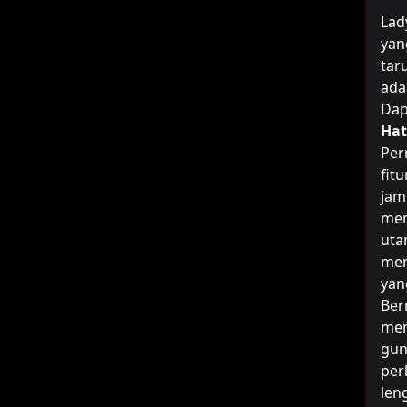
Lad
yan
tar
ada
Dap
Hat
Per
fit
jam
mem
uta
men
yan
Ber
me
gu
per
len