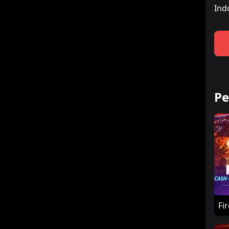
Ind
Pe