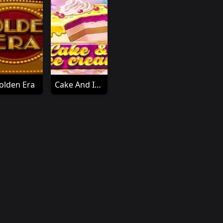
olden Era
Cake And Ice Cream